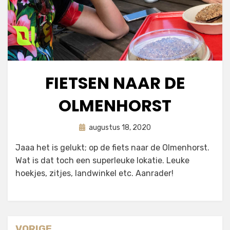
FIETSEN NAAR DE
OLMENHORST
Geplaatst
door
augustus 18, 2020
astrid
op
Jaaa het is gelukt; op de fiets naar de Olmenhorst.
Wat is dat toch een superleuke lokatie. Leuke
hoekjes, zitjes, landwinkel etc. Aanrader!
VORIGE