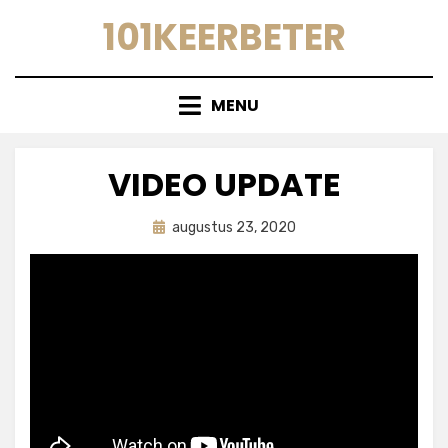
Doorgaan
101KEERBETER
naar
inhoud
MENU
VIDEO UPDATE
Geplaatst
door
augustus 23, 2020
astrid
op