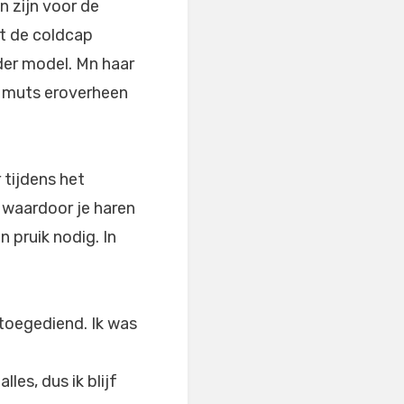
n zijn voor de
dt de coldcap
nder model. Mn haar
n muts eroverheen
 tijdens het
 waardoor je haren
n pruik nodig. In
toegediend. Ik was
les, dus ik blijf