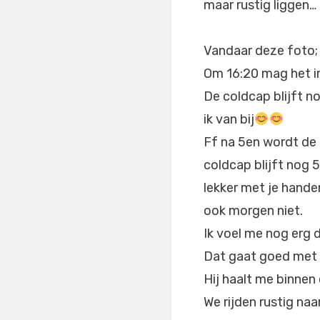
maar rustig liggen… 
Vandaar deze foto;
Om 16:20 mag het in
De coldcap blijft n
ik van bij
Ff na 5en wordt de 
coldcap blijft nog 
lekker met je handen
ook morgen niet.
Ik voel me nog erg 
Dat gaat goed met 
Hij haalt me binnen o
We rijden rustig naa