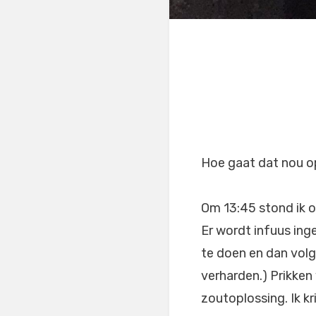
Hoe gaat dat nou op
Om 13:45 stond ik o
Er wordt infuus ing
te doen en dan vol
verharden.) Prikke
zoutoplossing. Ik k