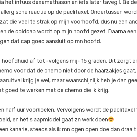
via het infuus dexamethason en iets later tavegil. Beide
t allergische reactie op de paclitaxel. Ondertussen wor
 zat die veel te strak op mijn voorhoofd, dus nu een a
en de coldcap wordt op mijn hoofd gezet. Daarna ee
rgen dat cap goed aansluit op mn hoofd.
 hoofdhuid af tot -volgens mij- 15 graden. Dit zorgt er
hemo voor dat de chemo niet door de haarzakjes gaat,
aruitval krijg je wel, maar waarschijnlijk heb je dan gee
et goed te werken met de chemo die ik krijg.
 half uur voorkoelen. Vervolgens wordt de paclitaxel 
moeid, en het slaapmiddel gaat zn werk doen
een kanarie, steeds als ik mn ogen open doe dan draait al