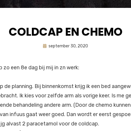
COLDCAP EN CHEMO
Geplaatst
door
september 30, 2020
astrid
op
 zo een 8e dag bij mij in zn werk:
p de planning. Bij binnenkomst krijg ik een bed aange
ebracht. Ik kies voor zelfde arm als vorige keer. Is me
gende behandeling andere arm. (Door de chemo kunnen
n van infuus gaat weer goed. Dan wordt er eerst gespo
rijg alvast 2 paracetamol voor de coldcap.