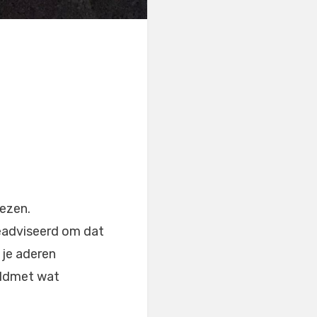
wezen.
 geadviseerd om dat
 je aderen
eldmet wat