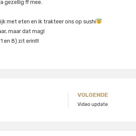
a gezellig ff mee.
jk met eten en ik trakteer ons op sushi
laar, maar dat mag!
 en 8) zit erin!!!
gatie
VOLGENDE
Video update