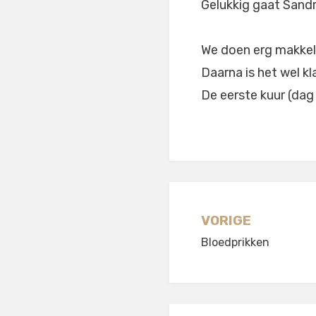
Gelukkig gaat Sandr
We doen erg makkeli
Daarna is het wel k
De eerste kuur (dag 1
Berichtnavi
VORIGE
Bloedprikken