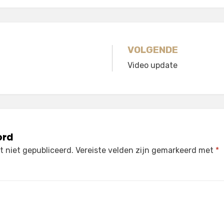
gatie
VOLGENDE
Video update
ord
 niet gepubliceerd.
Vereiste velden zijn gemarkeerd met
*