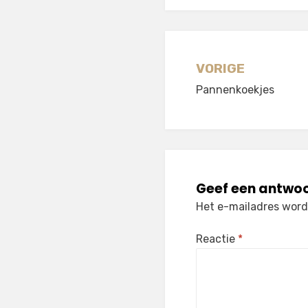
Berichtnavi
VORIGE
Pannenkoekjes
Geef een antwo
Het e-mailadres wordt
Reactie
*