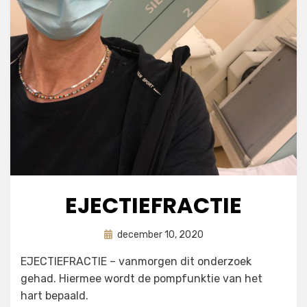
EJECTIEFRACTIE
Geplaatst
door
december 10, 2020
astrid
op
EJECTIEFRACTIE – vanmorgen dit onderzoek
gehad. Hiermee wordt de pompfunktie van het
hart bepaald.