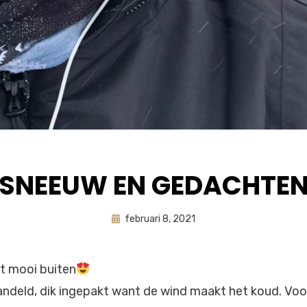
SNEEUW EN GEDACHTE
Geplaatst
door
februari 8, 2021
astrid
op
t mooi buiten
andeld, dik ingepakt want de wind maakt het koud. Vo