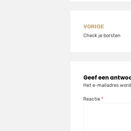
Berichtnavi
VORIGE
Check je borsten
Geef een antwo
Het e-mailadres wordt
Reactie
*