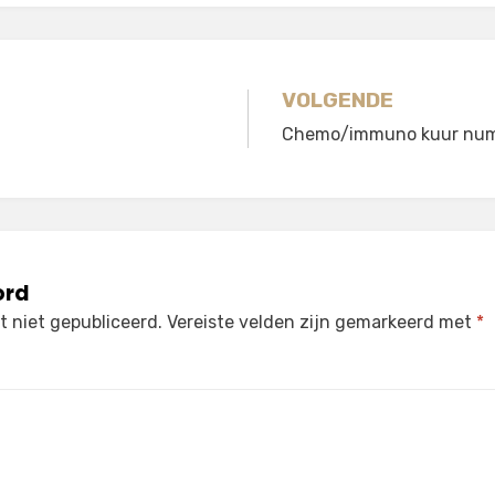
gatie
VOLGENDE
Chemo/immuno kuur nu
ord
 niet gepubliceerd.
Vereiste velden zijn gemarkeerd met
*