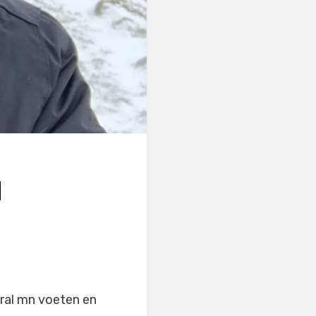
N
oral mn voeten en