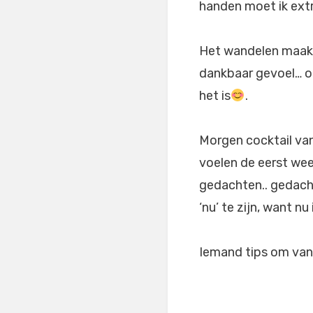
handen moet ik ext
Het wandelen maakt
dankbaar gevoel… om
het is
.
Morgen cocktail van 
voelen de eerst wee
gedachten.. gedacht
‘nu’ te zijn, want nu 
Iemand tips om van