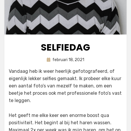
SELFIEDAG
Geplaatst
door
februari 18, 2021
astrid
op
Vandaag heb ik weer heerlijk gefotografeerd, of
eigenlijk lekker selfies gemaakt. Ik probeer elke kuur
een aantal foto’s van mezelf te maken, om een
beetje het proces ook met professionele foto’s vast
te leggen.
Het geeft me elke keer een enorme boost qua
positiviteit. Het begint al bij het haren wassen.
Maximaal 2x per week was ik mijn haren, om het op