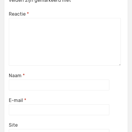
velden zijn gemarkeerd met
*
Reactie
*
Naam
*
E-mail
*
Site