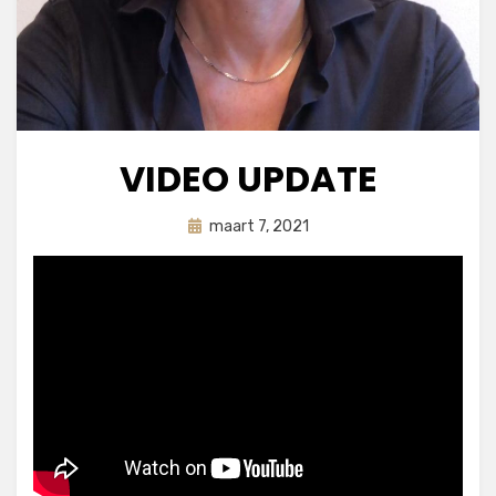
VIDEO UPDATE
Geplaatst
door
maart 7, 2021
astrid
op