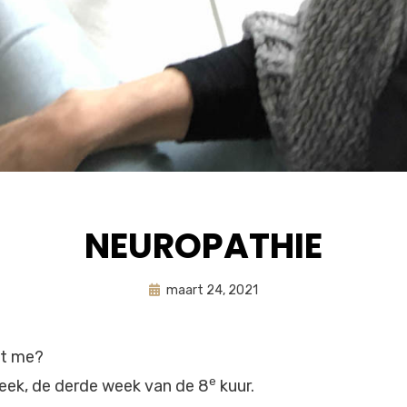
NEUROPATHIE
Geplaatst
door
maart 24, 2021
astrid
op
et me?
e
’ week, de derde week van de 8
kuur.