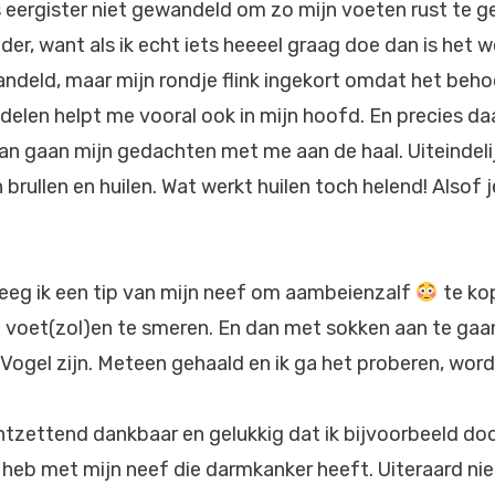
fs eergister niet gewandeld om zo mijn voeten rust te g
der, want als ik echt iets heeeel graag doe dan is het 
deld, maar mijn rondje flink ingekort omdat het behoorl
elen helpt me vooral ook in mijn hoofd. En precies daar
Dan gaan mijn gedachten met me aan de haal. Uiteindel
 brullen en huilen. Wat werkt huilen toch helend! Alsof 
eeg ik een tip van mijn neef om aambeienzalf
te ko
 voet(zol)en te smeren. En dan met sokken aan te gaa
 Vogel zijn. Meteen gehaald en ik ga het proberen, word
ntzettend dankbaar en gelukkig dat ik bijvoorbeeld door
heb met mijn neef die darmkanker heeft. Uiteraard niet 