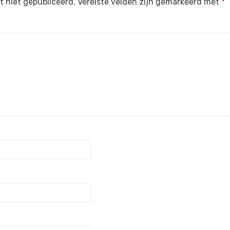
 niet gepubliceerd.
Vereiste velden zijn gemarkeerd met
*