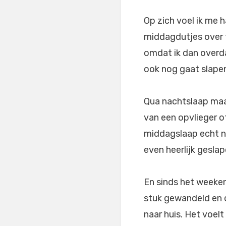
Op zich voel ik me 
middagdutjes over t
omdat ik dan overda
ook nog gaat slape
Qua nachtslaap maak
van een opvlieger o
middagslaap echt n
even heerlijk geslap
En sinds het weeken
stuk gewandeld en d
naar huis. Het voelt