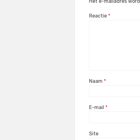
Het e-mailadres wordt
Reactie
*
Naam
*
E-mail
*
Site