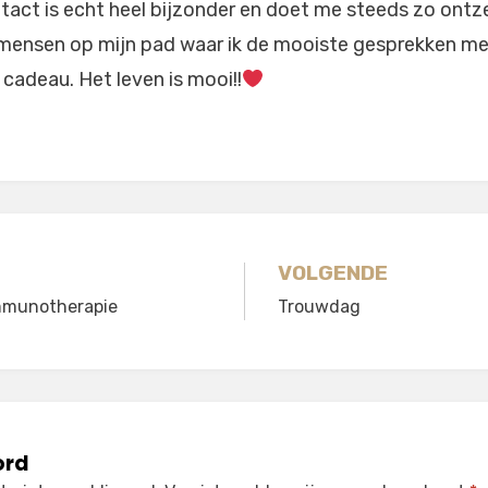
tact is echt heel bijzonder en doet me steeds zo ont
mensen op mijn pad waar ik de mooiste gesprekken mee
 cadeau. Het leven is mooi!!
gatie
VOLGENDE
mmunotherapie
Trouwdag
ord