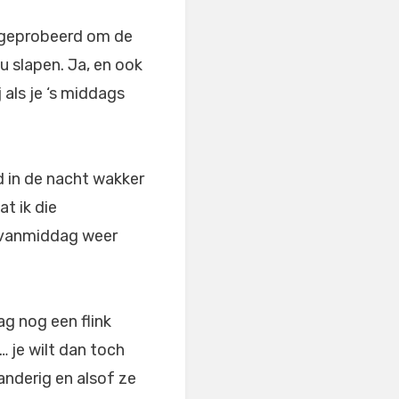
k geprobeerd om de
u slapen. Ja, en ook
als je ‘s middags
d in de nacht wakker
t ik die
b vanmiddag weer
g nog een flink
… je wilt dan toch
anderig en alsof ze