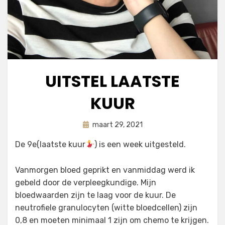
UITSTEL LAATSTE
KUUR
Geplaatst
door
maart 29, 2021
astrid
op
De 9e(laatste kuur
) is een week uitgesteld.
Vanmorgen bloed geprikt en vanmiddag werd ik
gebeld door de verpleegkundige. Mijn
bloedwaarden zijn te laag voor de kuur. De
neutrofiele granulocyten (witte bloedcellen) zijn
0,8 en moeten minimaal 1 zijn om chemo te krijgen.