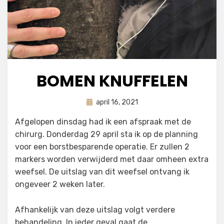
BOMEN KNUFFELEN
Geplaatst
door
april 16, 2021
astrid
op
Afgelopen dinsdag had ik een afspraak met de
chirurg. Donderdag 29 april sta ik op de planning
voor een borstbesparende operatie. Er zullen 2
markers worden verwijderd met daar omheen extra
weefsel. De uitslag van dit weefsel ontvang ik
ongeveer 2 weken later.
Afhankelijk van deze uitslag volgt verdere
behandeling. In ieder geval gaat de