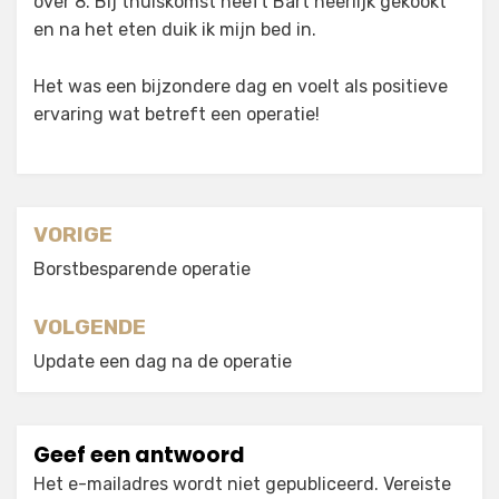
over 8. Bij thuiskomst heeft Bart heerlijk gekookt
en na het eten duik ik mijn bed in.
Het was een bijzondere dag en voelt als positieve
ervaring wat betreft een operatie!
Berichtnavigatie
VORIGE
Borstbesparende operatie
VOLGENDE
Update een dag na de operatie
Geef een antwoord
Het e-mailadres wordt niet gepubliceerd.
Vereiste