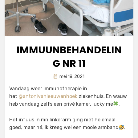
IMMUUNBEHANDELIN
G NR 11
Geplaatst
door
mei 18, 2021
astrid
op
Vandaag weer immunotherapie in
het
@antonivanleeuwenhoek
ziekenhuis. En wauw
heb vandaag zelfs een privé kamer, lucky me
.
Het infuus in mn linkerarm ging niet helemaal
goed, maar hé, ik kreeg wel een mooie armband
.