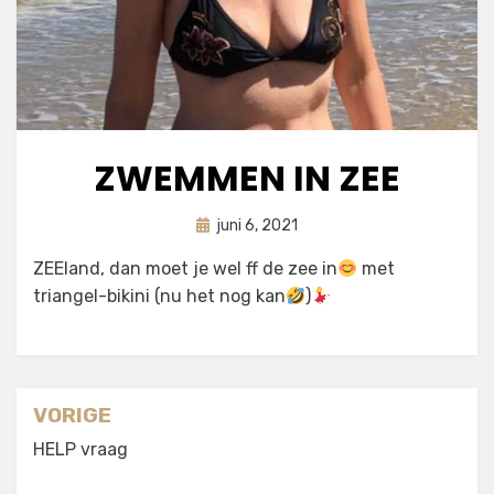
ZWEMMEN IN ZEE
Geplaatst
door
juni 6, 2021
astrid
op
ZEEland, dan moet je wel ff de zee in
met
triangel-bikini (nu het nog kan
)
Berichtnavigatie
VORIGE
HELP vraag