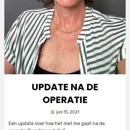
UPDATE NA DE
OPERATIE
Geplaatst
door
juni 15, 2021
astrid
op
Een update over hoe het met me gaat na de