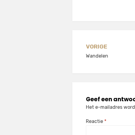
Berichtnavi
VORIGE
Wandelen
Geef een antwo
Het e-mailadres wordt
Reactie
*