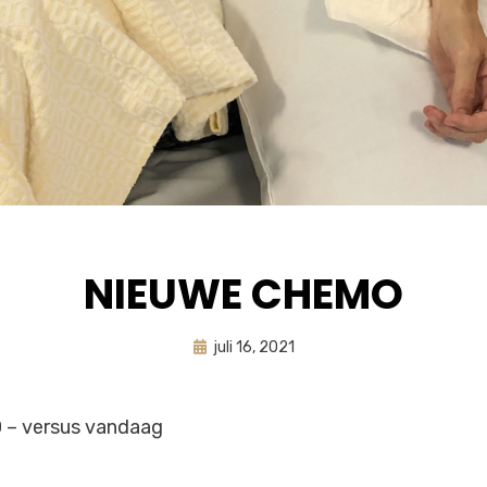
NIEUWE CHEMO
Geplaatst
door
juli 16, 2021
astrid
op
 – versus vandaag