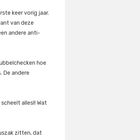
ste keer vorig jaar.
 want van deze
een andere anti-
 dubbelchecken hoe
s. De andere
cheelt alles!! Wat
uszak zitten, dat