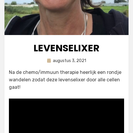
LEVENSELIXER
Geplaatst
door
augustus 3, 2021
astrid
op
Na de chemo/immuun therapie heerlijk een rondje
wandelen zodat deze levenselixer door alle cellen
gaat!