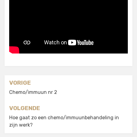
Berichtnavigatie
VORIGE
Chemo/immuun nr 2
VOLGENDE
Hoe gaat zo een chemo/immuunbehandeling in
zijn werk?