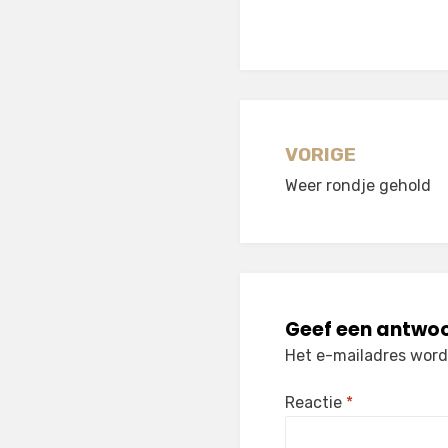
Berichtnavi
VORIGE
Weer rondje gehold
Geef een antwo
Het e-mailadres wordt
Reactie
*