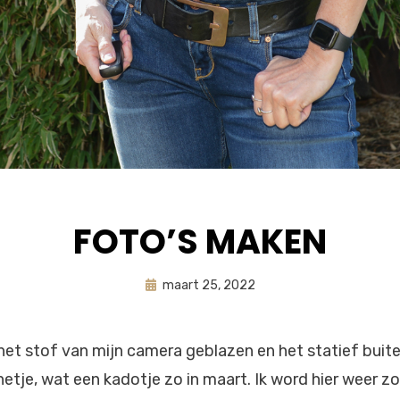
FOTO’S MAKEN
Geplaatst
door
maart 25, 2022
astrid
op
et stof van mijn camera geblazen en het statief buit
netje, wat een kadotje zo in maart. Ik word hier weer zo 