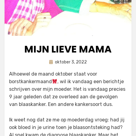
MIJN LIEVE MAMA
Geplaatst
door
oktober 3, 2022
astrid
op
Alhoewel de maand oktober staat voor
borstkankermaand
, wil ik vandaag een berichtje
schrijven over mijn moeder. Het is vandaag precies
9 jaar geleden dat ze overleed aan de gevolgen
van blaaskanker. Een andere kankersoort dus.
Ik weet nog dat ze me op moederdag vroeg: had jij
ook bloed in je urine toen je blaasontsteking had?
Al snel kwam de diagnose blaaskanker. Maar het