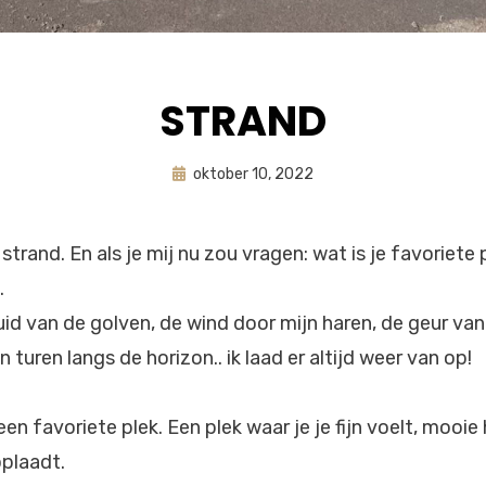
STRAND
Geplaatst
door
oktober 10, 2022
astrid
op
strand. En als je mij nu zou vragen: wat is je favoriete 
.
id van de golven, de wind door mijn haren, de geur van 
 turen langs de horizon.. ik laad er altijd weer van op!
en favoriete plek. Een plek waar je je fijn voelt, mooie
oplaadt.