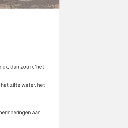
plek, dan zou ik ‘het
het zilte water, het
 herinneringen aan