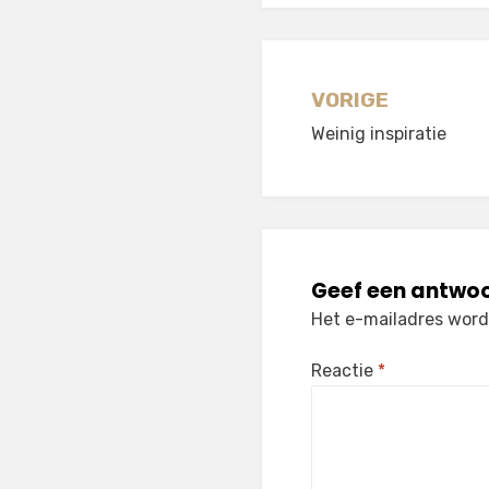
Berichtnavi
VORIGE
Weinig inspiratie
Geef een antwo
Het e-mailadres wordt
Reactie
*