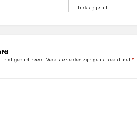
gatie
Ik daag je uit
ord
 niet gepubliceerd.
Vereiste velden zijn gemarkeerd met
*