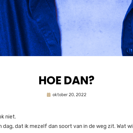
HOE DAN?
Geplaatst
door
oktober 20, 2022
astrid
op
k niet.
dag, dat ik mezelf dan soort van in de weg zit. Wat wil