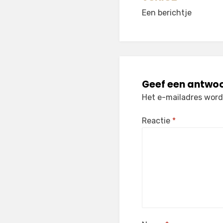
Berichtnavi
Een berichtje
Geef een antwo
Het e-mailadres wordt
Reactie
*