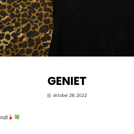
GENIET
Geplaatst
door
oktober 28, 2022
astrid
op
end!