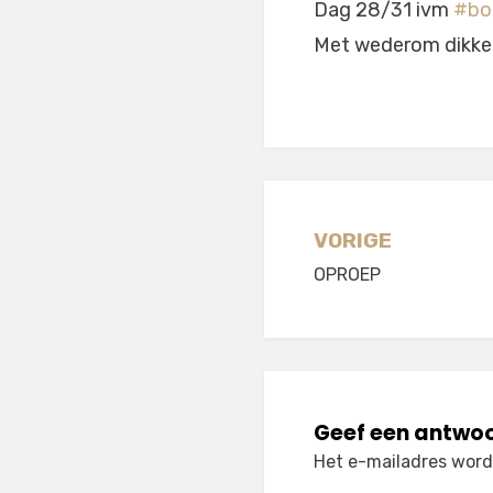
Dag 28/31 ivm
#bo
Met wederom dikke 
Berichtnavi
VORIGE
OPROEP
Geef een antwo
Het e-mailadres wordt