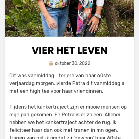
VIER HET LEVEN
Geplaatst
door
oktober 30, 2022
astrid
op
Dit was vanmiddag… ter ere van haar 60ste
verjaardag morgen, vierde Petra dit vanmiddag al
met een high tea voor haar vriendinnen.
Tijdens het kankertraject zijn er mooie mensen op
mijn pad gekomen. En Petra is er zo een. Allebei
hebben we het kankertraject achter de rug. Ik
feliciteer haar dan ook met tranen in mn ogen,
tranen van geluk omdat zij ‘gewoon’ haar 60ste