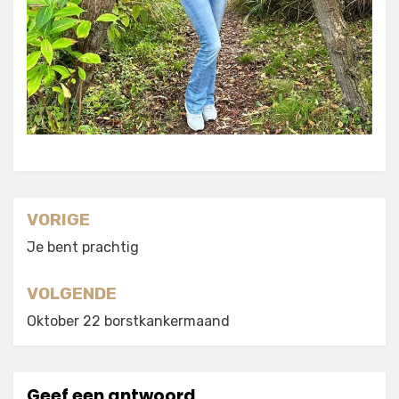
Berichtnavigatie
VORIGE
Je bent prachtig
VOLGENDE
Oktober 22 borstkankermaand
Geef een antwoord