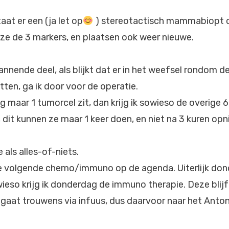
at er een (ja let op
) stereotactisch mammabiopt o
 ze de 3 markers, en plaatsen ook weer nieuwe.
nnende deel, als blijkt dat er in het weefsel rondom d
tten, ga ik door voor de operatie.
g maar 1 tumorcel zit, dan krijg ik sowieso de overige 
 dit kunnen ze maar 1 keer doen, en niet na 3 kuren opn
 als alles-of-niets.
 volgende chemo/immuno op de agenda. Uiterlijk dond
ieso krijg ik donderdag de immuno therapie. Deze blijf
t gaat trouwens via infuus, dus daarvoor naar het Ant