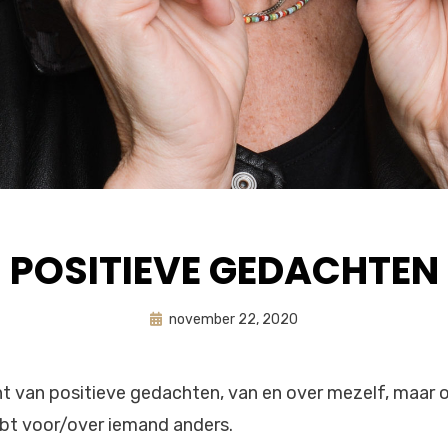
POSITIEVE GEDACHTEN
Geplaatst
door
november 22, 2020
astrid
op
cht van positieve gedachten, van en over mezelf, maar 
ebt voor/over iemand anders.