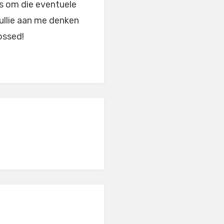
es om die eventuele
jullie aan me denken
ossed!