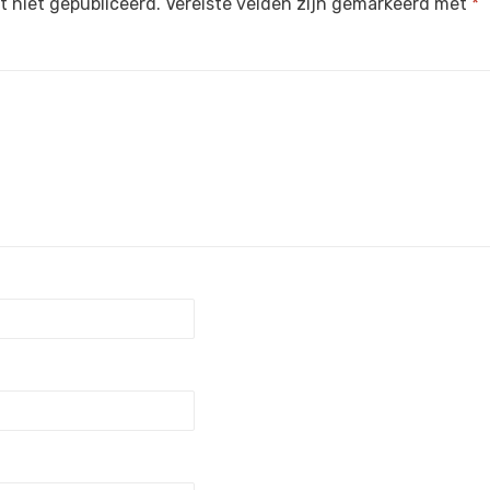
 niet gepubliceerd.
Vereiste velden zijn gemarkeerd met
*