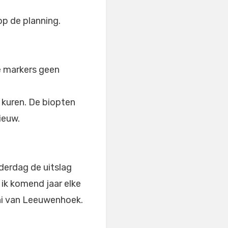
p de planning.
e markers geen
6 kuren. De biopten
ieuw.
erdag de uitslag
 ik komend jaar elke
oni van Leeuwenhoek.