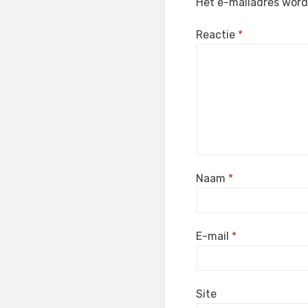
Het e-mailadres wordt
Reactie
*
Naam
*
E-mail
*
Site