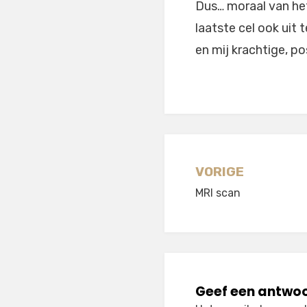
Dus… moraal van het
laatste cel ook uit 
en mij krachtige, p
Berichtnavi
VORIGE
MRI scan
Geef een antwo