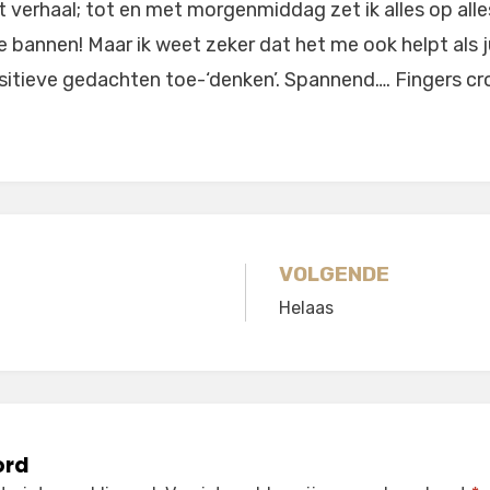
 verhaal; tot en met morgenmiddag zet ik alles op all
te bannen! Maar ik weet zeker dat het me ook helpt als 
ositieve gedachten toe-‘denken’. Spannend…. Fingers cr
gatie
VOLGENDE
Helaas
ord